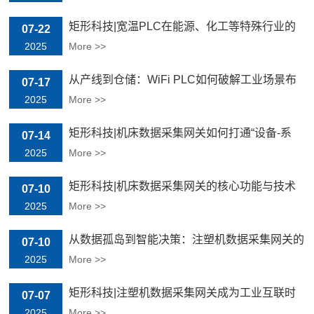
矩形科技|宽温PLC在能源、化工等特殊行业的
07-22
应用价值
2025
More >>
从产线到仓储：WiFi PLC如何破解工业场景布
07-17
线焦虑
2025
More >>
矩形科技|机床数据采集网关如何打通“设备-系
07-14
统”数据孤岛
2025
More >>
矩形科技|机床数据采集网关的核心功能与技术
07-10
架构详解
2025
More >>
从数据孤岛到智能决策：注塑机数据采集网关的
07-10
落地实战指南
2025
More >>
矩形科技|注塑机数据采集网关成为工业互联时
07-07
代的“神经中枢"
2025
More >>