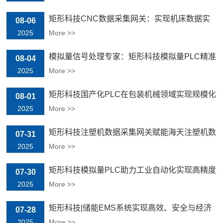
矩形科技CNC数据采集网关：实现机床数据实
08-06
时监控与高效管理
2025
More >>
模拟量信号处理专家：矩形科技模拟量PLC精准
08-04
控制温度压力
2025
More >>
矩形科技国产化PLC在包装机械领域实现规模化
08-01
应用
2025
More >>
矩形科技注塑机数据采集网关赋能海天注塑机数
07-31
字化发展
2025
More >>
矩形科技模拟量PLC助力工业自动化实现高精度
07-30
控制
2025
More >>
矩形科技|储能EMS系统实现高效、安全与经济
07-28
运行的策略
2025
More >>