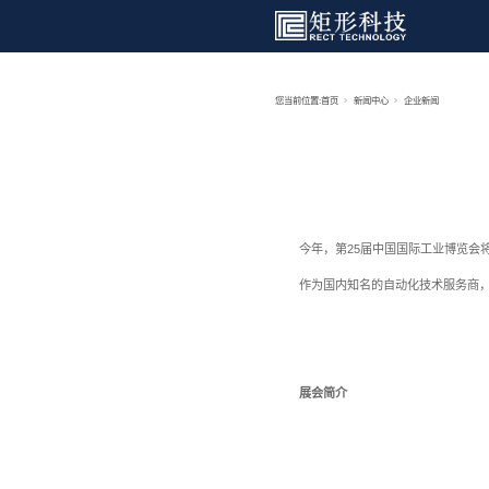
您当前位置:
首页
今年，
作为国