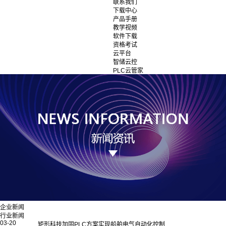
联系我们
下载中心
产品手册
教学视频
软件下载
资格考试
云平台
智储云控
PLC云管家
企业新闻
行业新闻
03-20
矩形科技加固PLC方案实现船舶电气自动化控制