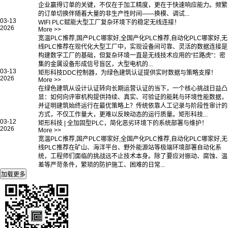
企业赢得订单的关键，不仅在于加工精度，更在于快速响应能力。频繁
的订单切换伴随着大量的非生产性时间——换模、调试...
03-13
WIFI PLC赋能大型工厂复杂环境下的稳定无线连接！
2026
More >>
宽温PLC推荐,国产PLC哪家好,全国产化PLC推荐,自动化PLC哪家好,无
线PLC推荐在现代化大型工厂中，实现设备间可靠、灵活的数据连接是
构建数字工厂的基础，但复杂环境一直是无线技术应用的“拦路虎”：密
集的金属设备形成信号盲区，大型电机的...
03-13
矩形科技DDC控制器，为绿色建筑认证提供实时数据与策略支撑！
2026
More >>
在绿色建筑从设计认证转向长期运营认证的当下，一个核心挑战日益凸
显：如何向评审机构提供持续、真实、可验证的能耗与环境性能数据，
并证明建筑始终运行在最优策略上？传统依靠人工记录与阶段性审计的
方式，不仅工作量大，更难以反映动态的运行质量。矩形科技...
03-12
矩形科技 | 全加固型PLC，简化恶劣环境下的系统部署与维护！
2026
More >>
宽温PLC推荐,国产PLC哪家好,全国产化PLC推荐,自动化PLC哪家好,无
线PLC推荐在矿山、海洋平台、野外能源站等极端环境部署自动化系
统，工程师们面临的挑战远不止技术本身。除了要应对振动、腐蚀、温
差等严苛条件，繁琐的防护施工、困难的日常...