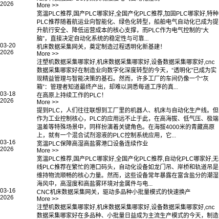
2026
More >>
宽温PLC推荐,国产PLC哪家好,全国产化PLC推荐,加固PLC哪家好,特种
PLC推荐随着航运业向智能化、绿色化转型，船舶电气自动化已成为提
升航行安全、降低运营成本的核心支撑，而PLC作为电气控制的“大
脑”，直接决定自动化系统的稳定性与可靠...
03-20
机床数据采集网关，奠定制造过程透明化新基建！
2026
More >>
注塑机数据采集哪家好,机床数据采集哪家好,设备数据采集哪家好,cnc
数据采集哪家好在制造业向数字化深度转型的今天，“透明化”已成为实
现精益管理与智能决策的基石。然而，许多工厂的车间仍像一个“灰
箱”：管理者知道最终产出，却难以洞悉每道工序的真...
03-18
在高原上持续工作的PLC！
2026
More >>
提到PLC，人们往往联想到工厂里的机器人、机床与自动化生产线。但
作为工业控制核心，PLC的应用远不止于此，在高海拔、低气压、极端
温差等特殊场景中，同样扮演着关键角色。在海拔4000米的青藏高原
上，就有一个混合试剂溶液的PLC控制系统应用，它...
03-16
宽温PLC保障高湿高盐雾港口设备连续作业
2026
More >>
宽温PLC推荐,国产PLC哪家好,全国产化PLC推荐,自动化PLC哪家好,无
线PLC推荐在繁忙的港口码头，自动化设备如龙门吊、岸桥和轨道吊是
维持物流顺畅的核心力量。然而，这些设备常年暴露在富含盐分的潮湿
海风中，高湿度和高盐雾环境对金属件与电...
03-16
CNC机床数据采集网关，驱动多品种小批量模式的快速换产
2026
More >>
注塑机数据采集哪家好,机床数据采集哪家好,设备数据采集哪家好,cnc
数据采集哪家好在多品种、小批量日益成为主流生产模式的今天，制造