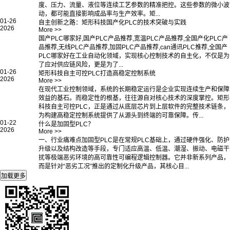
度、压力、流量、液位等连续工艺参数的精准把控。这些参数的微小波
动，都可能直接影响成品率与生产效率。矩...
01-26
自主创新之路：矩形科技国产化PLC的技术突破与实践
2026
More >>
国产PLC哪家好,国产PLC产品推荐,宽温PLC产品推荐,全国产化PLC产
品推荐,无线PLC产品推荐,加固PLC产品推荐,can通讯PLC推荐,全国产
PLC哪家好在工业自动化领域，实现核心控制技术的自主化，不仅是为
了应对供应链风险，更是为了...
01-26
矩形科技自主可控PLC打造高稳定控制系统
2026
More >>
在现代工业控制领域，系统的长期稳定运行是企业实现连续生产和保障
效益的基石。而稳定性的根基，往往源自对核心技术的深度掌控。矩形
科技自主可控PLC，正是通过从底层芯片到上层软件的完整技术链条，
为构建高稳定控制系统提供了从源头到终端的可靠保障。传...
01-22
什么是加固型PLC？
2026
More >>
一、行业痛难点加固型PLC是在常规PLC基础上，通过硬件强化、防护
升级以及结构改造等手段，专门适应高温、低温、潮湿、振动、电磁干
扰等极端恶劣环境的高可靠性可编程逻辑控制器。它并非新系列产品，
而是针对“恶劣工况”推出的定制化升级产品，其核心目...