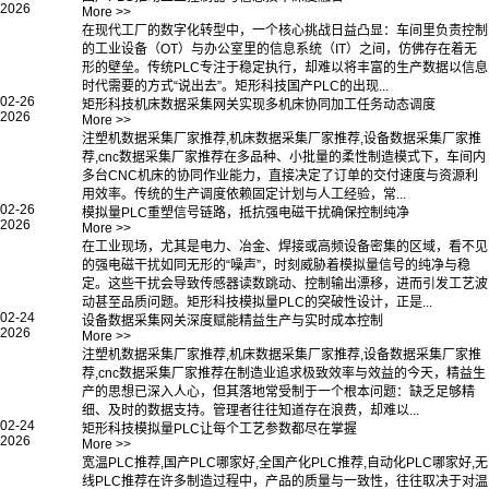
2026
More >>
在现代工厂的数字化转型中，一个核心挑战日益凸显：车间里负责控制
的工业设备（OT）与办公室里的信息系统（IT）之间，仿佛存在着无
形的壁垒。传统PLC专注于稳定执行，却难以将丰富的生产数据以信息
时代需要的方式“说出去”。矩形科技国产PLC的出现...
02-26
矩形科技机床数据采集网关实现多机床协同加工任务动态调度
2026
More >>
注塑机数据采集厂家推荐,机床数据采集厂家推荐,设备数据采集厂家推
荐,cnc数据采集厂家推荐在多品种、小批量的柔性制造模式下，车间内
多台CNC机床的协同作业能力，直接决定了订单的交付速度与资源利
用效率。传统的生产调度依赖固定计划与人工经验，常...
02-26
模拟量PLC重塑信号链路，抵抗强电磁干扰确保控制纯净
2026
More >>
在工业现场，尤其是电力、冶金、焊接或高频设备密集的区域，看不见
的强电磁干扰如同无形的“噪声”，时刻威胁着模拟量信号的纯净与稳
定。这些干扰会导致传感器读数跳动、控制输出漂移，进而引发工艺波
动甚至品质问题。矩形科技模拟量PLC的突破性设计，正是...
02-24
设备数据采集网关深度赋能精益生产与实时成本控制
2026
More >>
注塑机数据采集厂家推荐,机床数据采集厂家推荐,设备数据采集厂家推
荐,cnc数据采集厂家推荐在制造业追求极致效率与效益的今天，精益生
产的思想已深入人心，但其落地常受制于一个根本问题：缺乏足够精
细、及时的数据支持。管理者往往知道存在浪费，却难以...
02-24
矩形科技模拟量PLC让每个工艺参数都尽在掌握
2026
More >>
宽温PLC推荐,国产PLC哪家好,全国产化PLC推荐,自动化PLC哪家好,无
线PLC推荐在许多制造过程中，产品的质量与一致性，往往取决于对温