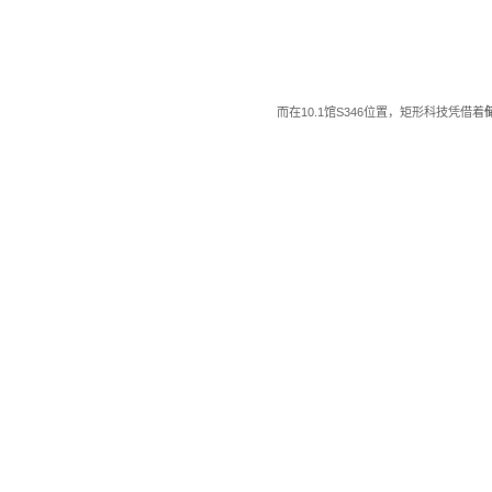
而在10.1