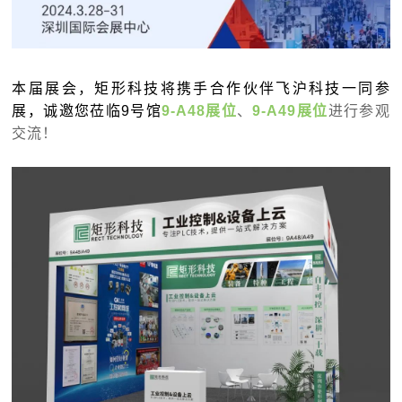
本届展会，矩形科技将携手合作伙伴飞沪科技一同参
展，诚邀您莅临9号馆
9-A48展位
、
9-A49展位
进行参观
交流！