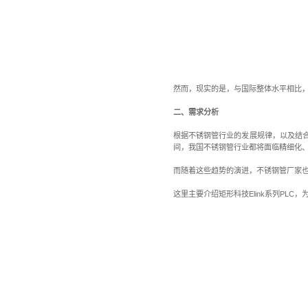
然而，现实
二、需求分