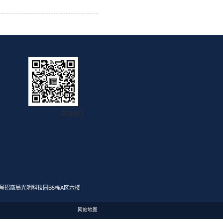
词。我们听惯了“弯道超车”的豪言壮语，却鲜少有人愿意沉下心来，聊聊
一期开讲做中国人自己的 PLC，17 年只做这一件事4 个老生常谈的话题
技”）与中电科普天科技股份有限公司（以下简称“普天科技”）在广州签署