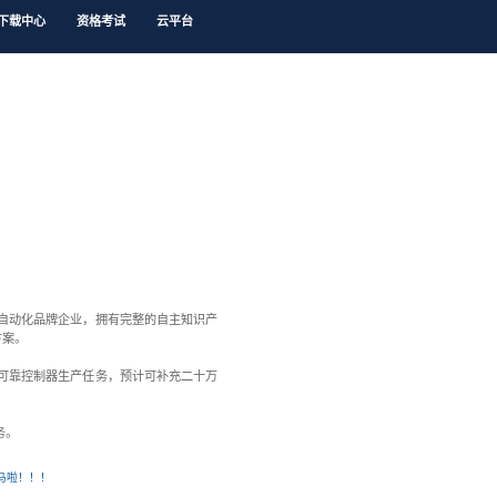
方案
产品中心
新闻中心
认识矩形
下载中心
形科技汇业新工厂投入运营
队近百人，营收近亿，逐步成为业内兼具实力和影响力的自动化品
，服务于近70多个行业，提供一站式专家级自动化解决方案。