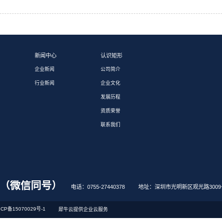
直播精彩回放|撕掉标签，直面痛点...
在智能制造的宏大叙事下，“国产替代”似乎成了一个被过度消费的热
辑”...
直播预告|智能制造老生常谈，7月...
7月8日 14:00，工控兄弟连 × 矩形科技「智能制造老生常谈」第
矩形科技与普天科技签署战略合作协...
2026年3月19日，深圳市矩形科技有限公司（以下简称“矩形科
王...