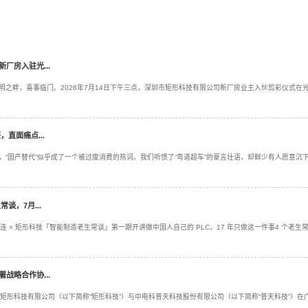
线扩张、产能提升问题，应对日渐繁忙的业务，公司于光明汇业
能。
技发展史上的又一个里程碑，我们将一如继往地与供应商携手合作
预告：体验时代的制造业何去何从，9月19-23日上海工博...
【喜讯】矩形科技喜迎新厂房入驻光...
七月盛夏，骄阳似火；光明之畔，喜事临门。2026年7月14日
伙伴及...