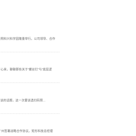
科技园新增一处工厂，该工厂新增生产线两条，拟承担高可靠控制
，为广大客户提供优质、高效、专业、创新的产品和服务。
下一篇：
号外号外：又遇毕业季，矩形科技招兵买马啦！！
下午三点，深圳市矩形科技有限公司新厂房业主入伙剪彩仪式在光明科兴