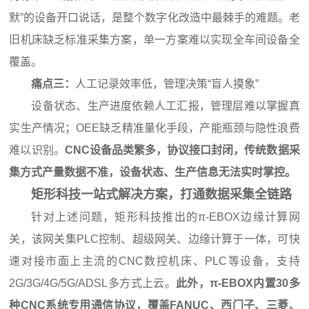
默”的设备开口说话，是整个数字化改造中最棘手的难题。老
旧机床缺乏标准采集方案，单一方案难以实现全车间设备全
覆盖。
痛点三：
人工记录效率低，管理决策“盲人摸象”
设备状态、生产进度依赖人工汇报，管理层难以掌握真
实生产情况；OEE缺乏精准量化手段，产能瓶颈与隐性浪费
难以识别。
CNC设备品类繁多，协议接口封闭，传统数据采
集方式产量数据不准，设备状态、生产信息无法实时掌控。
矩形科技一站式解决方案，打通数据采集全链路
针对上述问题，矩形科技推出的π-EBOX边缘计算网
关，该网关集PLC控制、超级网关、边缘计算于一体，可快
速对接市面上主流的CNC数控机床、PLC等设备，支持
2G/3G/4G/5G/ADSL多方式上云。
此外，π-EBOX内置30多
种CNC系统专用通信协议，覆盖FANUC、西门子、三菱、