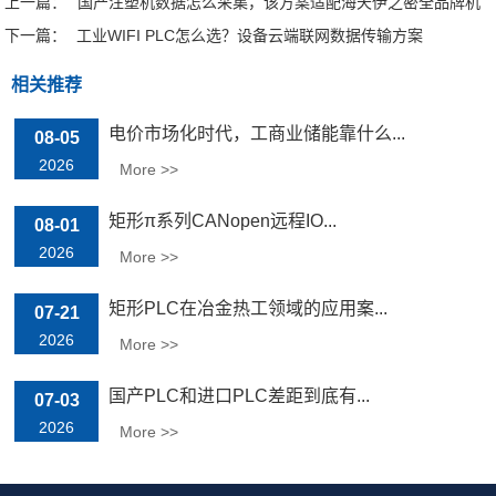
上一篇：
国产注塑机数据怎么采集，该方案适配海天伊之密全品牌机
下一篇：
台
工业WIFI PLC怎么选？设备云端联网数据传输方案
相关推荐
电价市场化时代，工商业储能靠什么...
08-05
2026
More >>
矩形π系列CANopen远程IO...
08-01
2026
More >>
矩形PLC在冶金热工领域的应用案...
07-21
2026
More >>
国产PLC和进口PLC差距到底有...
07-03
2026
More >>