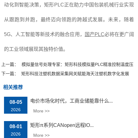
动化到智能决策，矩形PLC正在助力中国包装机械行业实现
从跟跑到并跑，最终迈向领跑的跨越式发展。未来，随着
5G、人工智能等新技术的融合应用，
国产PLC
必将在更广阔
的工业领域展现其独特价值。
上一篇：
模拟量信号处理专家：矩形科技模拟量PLC精准控制温度压
下一篇：
力
矩形科技注塑机数据采集网关赋能海天注塑机数字化发展
相关推荐
电价市场化时代，工商业储能靠什么...
08-05
2026
More >>
矩形π系列CANopen远程IO...
08-01
2026
More >>