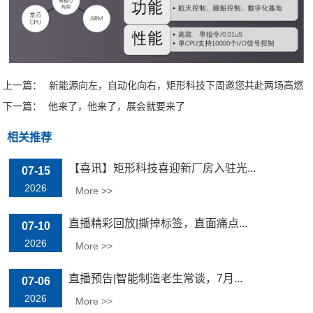
上一篇：
新能源向左，自动化向右，矩形科技下周邀您共赴两场高燃
下一篇：
展会
他来了，他来了，展会就要来了
相关推荐
【喜讯】矩形科技喜迎新厂房入驻光...
07-15
2026
More >>
直播精彩回放|撕掉标签，直面痛点...
07-10
2026
More >>
直播预告|智能制造老生常谈，7月...
07-06
2026
More >>