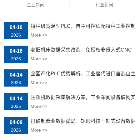
企业新闻
行业新闻
特种级宽温型PLC，自主可控适配特种工业控制
04-16
场景
2026
More >>
老旧机床数据采集改造，免授权非侵入式CNC
04-16
联网方案推荐
2026
More >>
全国产化PLC优势解析，工业替代进口首选自主
04-14
可控方案
2026
More >>
注塑机数据采集解决方案，工业车间设备联网实
04-14
时监控
2026
More >>
打破制造业数据孤岛：矩形科技一站式设备数据
04-09
采集解决方案
2026
More >>