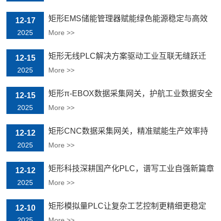
矩形EMS储能管理器赋能绿色能源稳定与高效
12-17
2025
More >>
矩形无线PLC解决方案驱动工业互联无缝跃迁
12-15
2025
More >>
矩形π-EBOX数据采集网关，护航工业数据安全
12-15
与价值
2025
More >>
矩形CNC数据采集网关，精准赋能生产效率持
12-12
续提升
2025
More >>
矩形科技深耕国产化PLC，谱写工业自强新篇章
12-12
2025
More >>
矩形模拟量PLC让复杂工艺控制更精细更稳定
12-10
2025
More >>